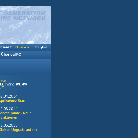
Deutsch
English
Über euIRC
02.04.2014
Aprilscherz Stats
31.03.2014
Serverupdate - Neue
Funktionen
27.05.2013
Kleines Upgrade auf rbx