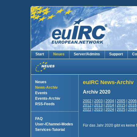
Start
Neues
Server/Admins
Support
Co
euIRC News-Archiv
Neues
News-Archiv
Archiv 2020
Events
Events-Archiv
2002
|
2003
|
2004
|
2005
|
2006
RSS-Feeds
2012
|
2013
|
2014
|
2015
|
2016
2022
|
2023
|
2024
|
2025
|
2026
FAQ
User-/Channel-Modes
Für das Jahr 2020 gibt es keine 
Services-Tutorial